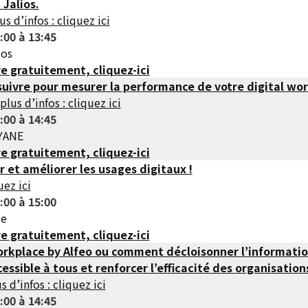
 Jalios.
us d’infos : cliquez ici
:00 à 13:45
ios
re gratuitement, cliquez-ici
 suivre pour mesurer la performance de votre digital wo
plus d’infos : cliquez ici
:00 à 14:45
RYANE
re gratuitement, cliquez-ici
et améliorer les usages digitaux !
uez ici
:00 à 15:00
de
re gratuitement, cliquez-ici
orkplace by Alfeo ou comment décloisonner l’informati
cessible à tous et renforcer l’efficacité des organisation
s d’infos : cliquez ici
:00 à 14:45