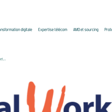
ansformation digitale
Expertise télécom
AMO et sourcing
Prot
t,...