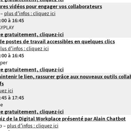
ures vidéos pour engager vos collaborateurs
 –
plus d’infos : cliquez ici
:00 à 16:45
LAYPLAY
re gratuitement, cliquez-ici
 de postes de travail accessibles en quelques clics
lus d’infos : cliquez ici
:00 à 16:45
sper
re gratuitement, cliquez-ici
intenir le lien, rassurer grâce aux nouveaux outils colla
fs
uez ici
:45 à 17:45
de
re gratuitement, cliquez-ici
iz de la Digital Workplace présenté par Alain Chatbot
up –
plus d’infos : cliquez ici