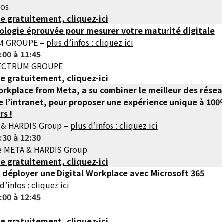
ios
re gratuitement, cliquez-ici
logie éprouvée pour mesurer votre maturité digitale
UM GROUPE –
plus d’infos : cliquez ici
:00 à 11:45
SPECTRUM GROUPE
re gratuitement, cliquez-ici
kplace from Meta, a su combiner le meilleur des rése
e l’intranet, pour proposer une expérience unique à 10
rs !
 & HARDIS Group –
plus d’infos : cliquez ici
:30 à 12:30
ce META & HARDIS Group
re gratuitement, cliquez-ici
 déployer une Digital Workplace avec Microsoft 365
d’infos : cliquez ici
:00 à 12:45
re gratuitement, cliquez-ici