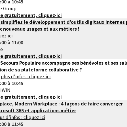
:00 à 10:45
ee Group
re gratuitement, cliquez-ici
 simplifiez le développement d’outils digitaux internes
x nouveaux usages et aux métiers !
uez ici
:00 à 11:00
de
re gratuitement, cliquez-ici
Secours Populaire accompagne ses bénévoles et ses sal
ion de sa plateforme collaborative ?
–
plus d’infos : cliquez ici
:00 à 10:45
GIWIN
re gratuitement, cliquez-ici
place, Modern Workplace : 4 façons de faire converger
crosoft 365 et applications métier
us d’infos : cliquez ici
:00 à 11:45