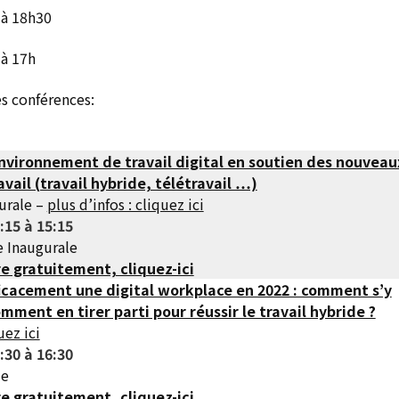
 à 18h30
 à 17h
 conférences:
nvironnement de travail digital en soutien des nouveau
vail (travail hybride, télétravail …)
urale –
plus d’infos : cliquez ici
:15 à 15:15
e Inaugurale
re gratuitement, cliquez-ici
icacement une digital workplace en 2022 : comment s’y
mment en tirer parti pour réussir le travail hybride ?
uez ici
:30 à 16:30
de
re gratuitement, cliquez-ici