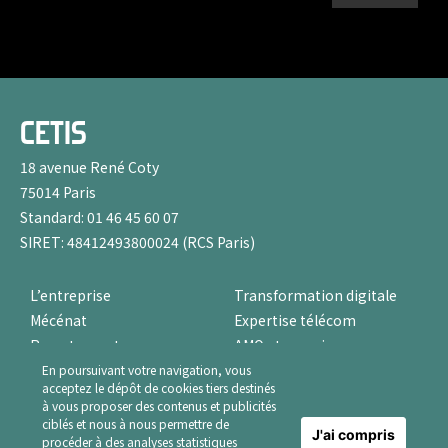
CETIS
18 avenue René Coty
75014 Paris
Standard: 01 46 45 60 07
SIRET: 48412493800024 (RCS Paris)
L’entreprise
Transformation digitale
Mécénat
Expertise télécom
Recrutement
AMO et sourcing
Contact
Protection des données –
En poursuivant votre navigation, vous
acceptez le dépôt de cookies tiers destinés
Mention légales
RGPD
à vous proposer des contenus et publicités
ciblés et nous à nous permettre de
J'ai compris
procéder à des analyses statistiques
© 2025 CETIS