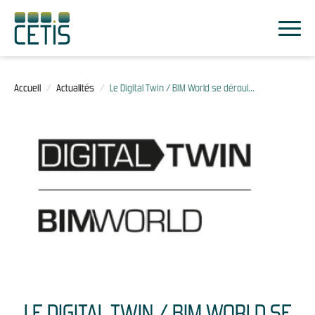
Accueil
/
Actualités
/
Le Digital Twin / BIM World se déroul...
LE DIGITAL TWIN / BIM WORLD SE