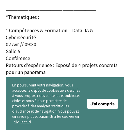
————————————————————————
*Thématiques :
* Compétences & Formation – Data, IA &
Cybersécurité
02 Avr // 09:30
Salle 5
Conférence
Retours d’expérience : Exposé de 4 projets concrets
pour un panorama
complet de la progression du courant continu dans le
monde
En poursuivant votre navigation, vous
acceptez le dépôt de cookies tiers destinés
//
à vous proposer des contenus et publicités
ciblés et nous à nous permettre de
J'ai compris
Projet Ville de Chateauneuf (Loire) : Pr Bernard Laget,
procéder à des analyses statistiques
d’audience et de navigation. Vous pouvez
Maire de la ville
en savoir plus et paramétrer les cookies en
Projet siège Shift2DC : Romain Scolan, PM, Back2DC
cliquant ici
Projet Ophélia avec un iternvenant du CNR